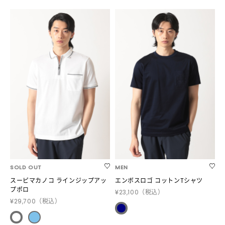
SOLD OUT
MEN
スーピマカノコ ラインジップアッ
エンボスロゴ コットンTシャツ
プポロ
¥23,100
（税込）
¥29,700
（税込）