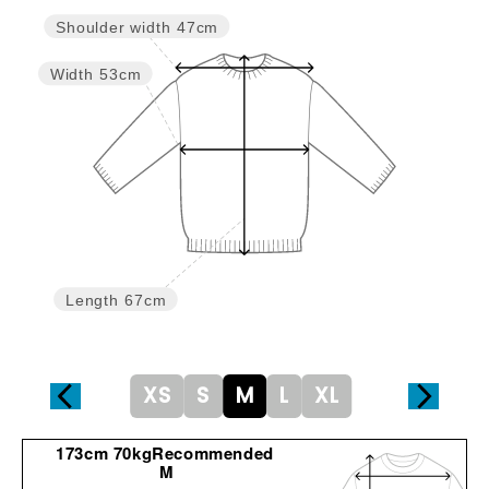
Shoulder width
47cm
Width
53cm
Length
67cm
XS
S
M
L
XL
173cm 70kgRecommended
M