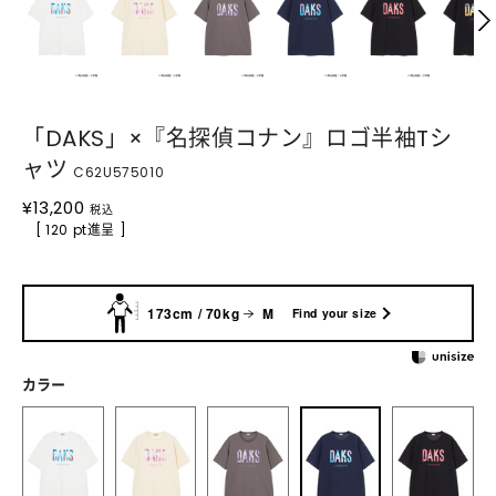
「DAKS」×『名探偵コナン』ロゴ半袖Tシ
ャツ
C62U575010
¥
13,200
税込
[ 120 pt進呈 ]
173cm / 70kg
M
Find your size
カラー