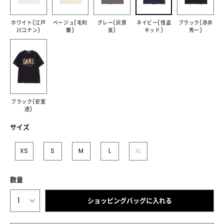
ホワイト(江戸
ベージュ(毛利
グレー(灰原
ネイビー(怪盗
ブラック(赤井
川コナン)
蘭)
哀)
キッド)
秀一)
ブラック(安室
透)
サイズ
XS
S
M
L
XL
数量
1
ショッピングバッグに入れる