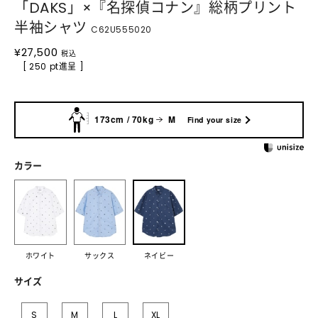
「DAKS」×『名探偵コナン』総柄プリント
半袖シャツ
C62U555020
¥
27,500
税込
[ 250 pt進呈 ]
173cm / 70kg
M
Find your size
カラー
ホワイト
サックス
ネイビー
サイズ
S
M
L
XL