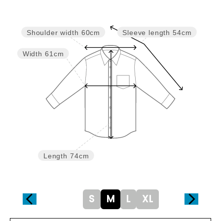
Shoulder width
60cm
Sleeve length
54cm
Width
61cm
Length
74cm
S
M
L
XL