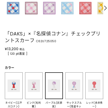
「DAKS」×『名探偵コナン』チェックプリ
ントスカーフ
C62U725050
¥
13,200
税込
[ 120 pt進呈 ]
カラー
ネイビー(江戸
ピンク(毛利
パープル(灰原
サックスブル
レッド(赤井秀
川コナン)
蘭)
哀)
ー(怪盗キッ
一)