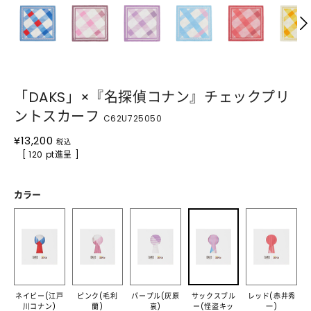
「DAKS」×『名探偵コナン』チェックプリ
ントスカーフ
C62U725050
¥
13,200
税込
[ 120 pt進呈 ]
カラー
ネイビー(江戸
ピンク(毛利
パープル(灰原
サックスブル
レッド(赤井秀
川コナン)
蘭)
哀)
ー(怪盗キッ
一)