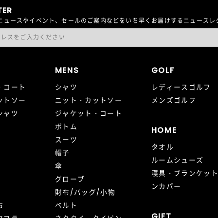
TER
最新ニュースやイベント、セールのご案内などをいち早くお届けするニュース
MENS
GOLF
・コート
シャツ
レディースゴルフ
ットソー
ニット・カットソー
メンズゴルフ
シャツ
ジャケット・コート
ボトム
HOME
スーツ
タオル
帽子
ルームシューズ
傘
寝具・ブランケッ
グローブ
ンカバー
財布/バッグ/小物
布
ベルト
GIFT