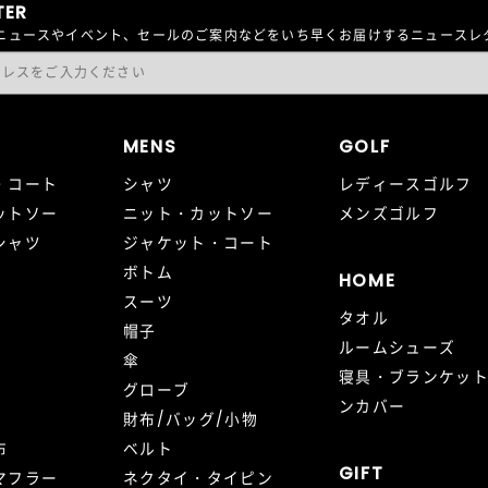
TER
最新ニュースやイベント、セールのご案内などをいち早くお届けするニュース
MENS
GOLF
・コート
シャツ
レディースゴルフ
ットソー
ニット・カットソー
メンズゴルフ
シャツ
ジャケット・コート
ボトム
HOME
スーツ
タオル
帽子
ルームシューズ
傘
寝具・ブランケッ
グローブ
ンカバー
財布/バッグ/小物
布
ベルト
GIFT
マフラー
ネクタイ・タイピン