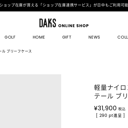
ショップ在庫が買える「ショップ在庫連携サービス」が日中もご利用可
GOLF
HOME
GIFT
NEWS
COL
ール ブリーフケース
軽量ナイロ
テール ブ
¥
31,900
税込
[ 290 pt進呈 ]