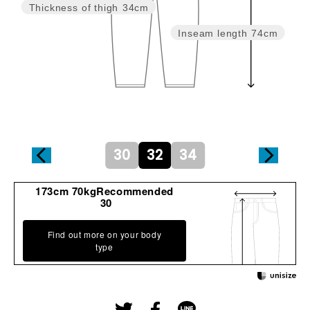
Thickness of thigh
34cm
Inseam length
74cm
30
32
34
173cm 70kgRecommended
30
Find out more on your body
type