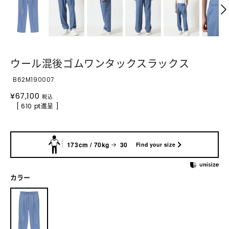
ウール混後ゴムワンタックスラックス
B62M190007
¥
67,100
税込
[ 610 pt進呈 ]
173cm / 70kg
30
Find your size
カラー