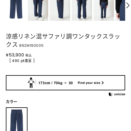
涼感リネン混サファリ調ワンタックスラッ
クス
B62M190005
¥
53,900
税込
[ 490 pt進呈 ]
173cm / 70kg
30
Find your size
カラー