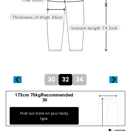
Thickness of thigh
34cm
Inseam length
74.2cm
30
32
34
173cm 70kgRecommended
30
Find out more on your body
type