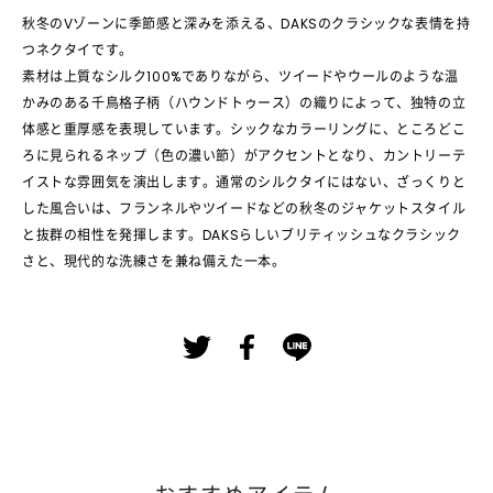
秋冬のVゾーンに季節感と深みを添える、DAKSのクラシックな表情を持
つネクタイです。
素材は上質なシルク100%でありながら、ツイードやウールのような温
かみのある千鳥格子柄（ハウンドトゥース）の織りによって、独特の立
体感と重厚感を表現しています。シックなカラーリングに、ところどこ
ろに見られるネップ（色の濃い節）がアクセントとなり、カントリーテ
イストな雰囲気を演出します。通常のシルクタイにはない、ざっくりと
した風合いは、フランネルやツイードなどの秋冬のジャケットスタイル
と抜群の相性を発揮します。DAKSらしいブリティッシュなクラシック
さと、現代的な洗練さを兼ね備えた一本。