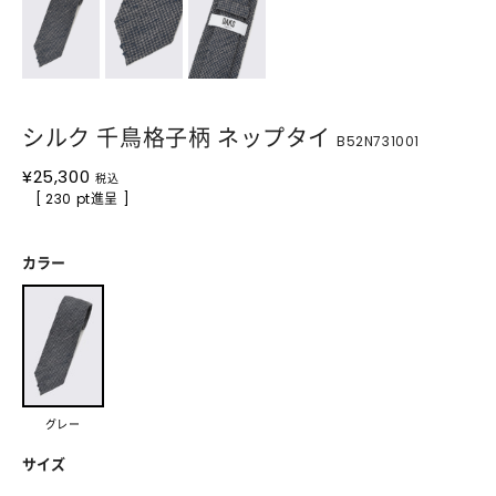
シルク 千鳥格子柄 ネップタイ
B52N731001
¥
25,300
税込
[ 230 pt進呈 ]
カラー
グレー
サイズ