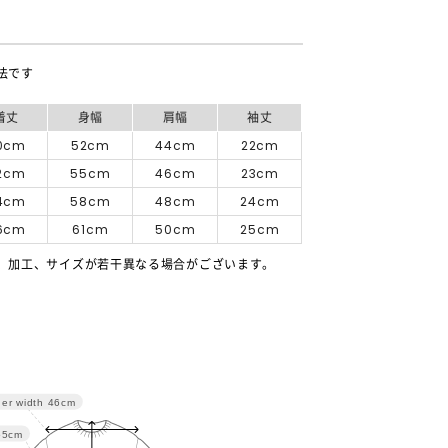
法です
着丈
身幅
肩幅
袖丈
0cm
52cm
44cm
22cm
2cm
55cm
46cm
23cm
4cm
58cm
48cm
24cm
6cm
61cm
50cm
25cm
、加工、サイズが若干異なる場合がございます。
er width
46cm
55cm