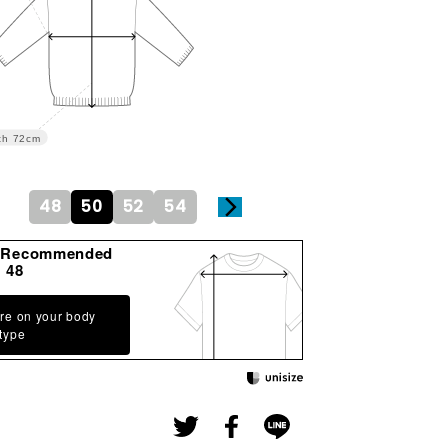
th
72cm
48
50
52
54
gRecommended
48
re on your body
type