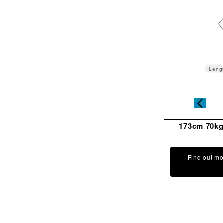
Leng
173cm 70k
Find out mo