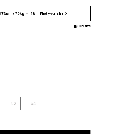
173cm / 70kg
48
Find your size
52
54