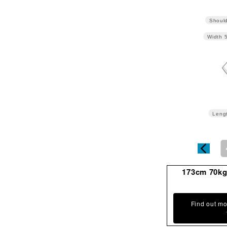
Should
Width
Leng
173cm 70k
Find out mo