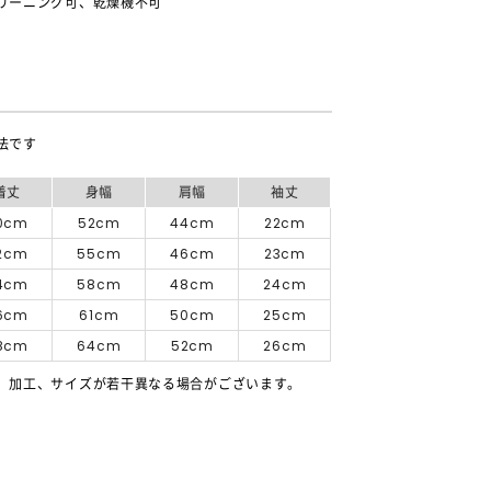
リーニング可、乾燥機不可
法です
着丈
身幅
肩幅
袖丈
0cm
52cm
44cm
22cm
2cm
55cm
46cm
23cm
4cm
58cm
48cm
24cm
6cm
61cm
50cm
25cm
8cm
64cm
52cm
26cm
、加工、サイズが若干異なる場合がございます。