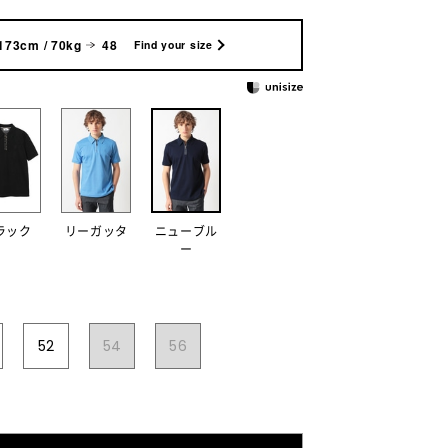
173cm / 70kg
48
Find your size
ラック
リーガッタ
ニューブル
ー
52
54
56