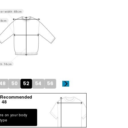
er width
48cm
58cm
th
74cm
48
50
52
54
56
gRecommended
48
re on your body
type