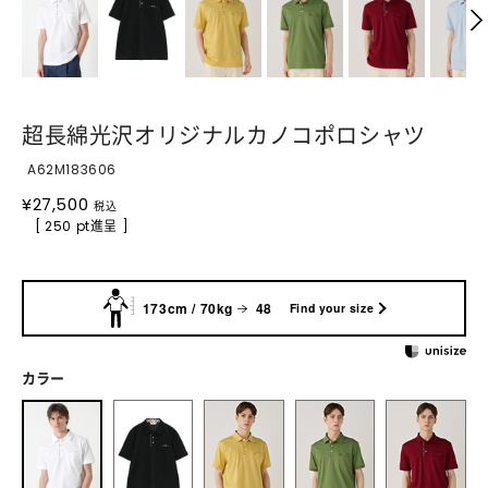
超長綿光沢オリジナルカノコポロシャツ
A62M183606
¥
27,500
税込
[ 250 pt進呈 ]
173cm / 70kg
48
Find your size
カラー