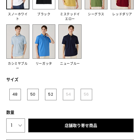
スノーホワイ
ブラック
ミステッドイ
シーグラス
レッドダリア
ト
エロー
カシミヤブル
リーガッタ
ニューブルー
ー
サイズ
48
50
52
54
56
数量
1
店舗取り寄せ商品