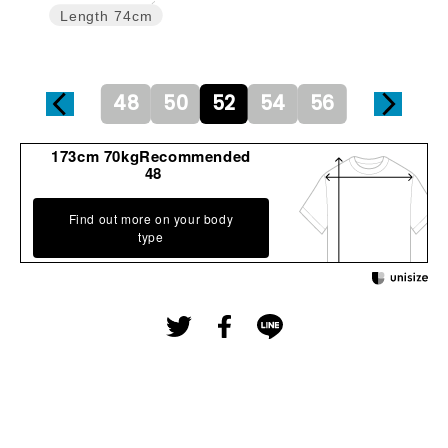
Length
74cm
48
50
52
54
56
173cm 70kgRecommended
48
Find out more on your body
type