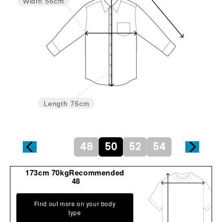
Width
56cm
Length
76cm
48
50
52
54
173cm 70kgRecommended
48
Find out more on your body
type