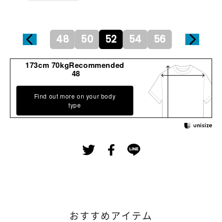
48
50
52
54
56
173cm 70kgRecommended
48
Find out more on your body
type
おすすめアイテム