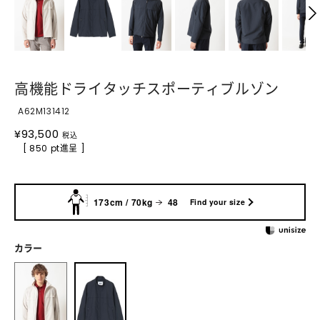
高機能ドライタッチスポーティブルゾン
A62M131412
¥
93,500
税込
[ 850 pt進呈 ]
173cm / 70kg
48
Find your size
カラー