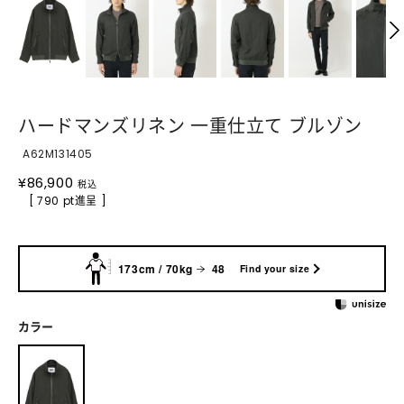
ハードマンズリネン 一重仕立て ブルゾン
A62M131405
¥
86,900
税込
[ 790 pt進呈 ]
173cm / 70kg
48
Find your size
カラー