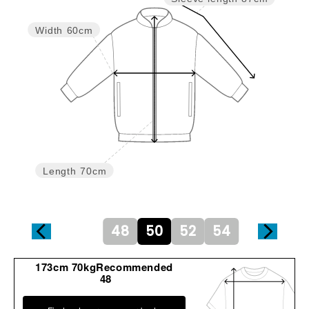
Width
60cm
Length
70cm
48
50
52
54
173cm 70kgRecommended
48