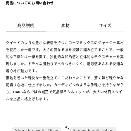
商品についてのお問い合わせ
商品説明
素材
サイズ
ツイードのような豊かな表情を持つ、ローマミックスのジャージー素材
を使用した一着です。太さの異なる糸を複雑に編み立てることで、一般
的な平織とは一線を画す、独創的な凹凸感と立体的なテクスチャーを実
現しました。ドライな肌触りでベタつきにくく、清涼感あふれる快適な
着心地が魅力です。
裏地を省いた軽快な一重仕立てにこだわったことで、驚くほど軽やかな
羽織り心地に仕上げました。カーディガンのような手軽さを持ちながら
も、DAKSならではの端正で気品漂うシルエットが、大人の休日スタイ
ルを上品に格上げします。
Shoulder width
46cm
Sleeve length
84cm