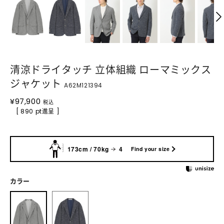
清涼ドライタッチ 立体組織 ローマミックス
ジャケット
A62M121394
¥
97,900
税込
[ 890 pt進呈 ]
173cm / 70kg
4
Find your size
カラー