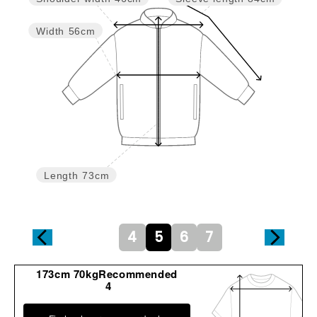
Width
56cm
Length
73cm
4
5
6
7
173cm 70kgRecommended
4