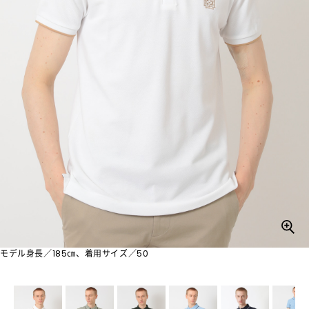
モデル身長／185㎝、着用サイズ／50