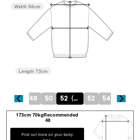
Width
56cm
Length
73cm
48
50
52（L）
52
54
56
173cm 70kgRecommended
48
Find out more on your body
type