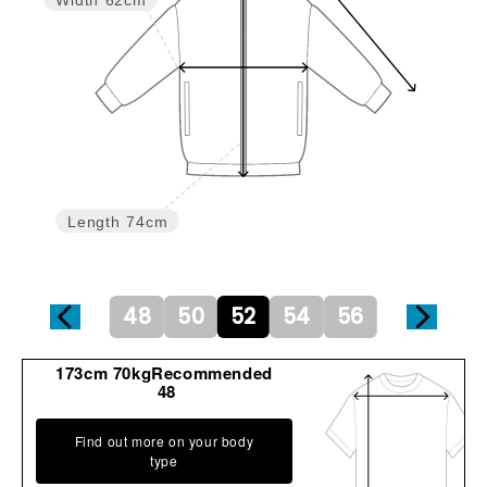
Width
62cm
Length
74cm
48
50
52
54
56
173cm 70kgRecommended
48
Find out more on your body
type