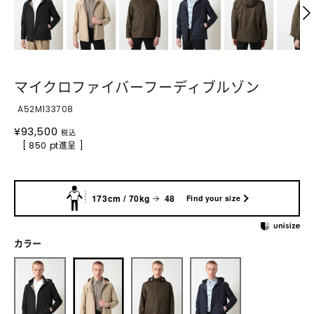
マイクロファイバーフーディブルゾン
A52M133708
¥
93,500
税込
[ 850 pt進呈 ]
173cm / 70kg
48
Find your size
カラー