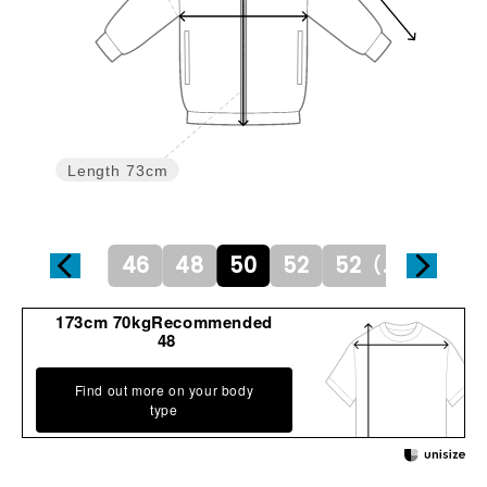
Length
73cm
46
48
50
52
52（L）
54
173cm 70kgRecommended
48
Find out more on your body
type