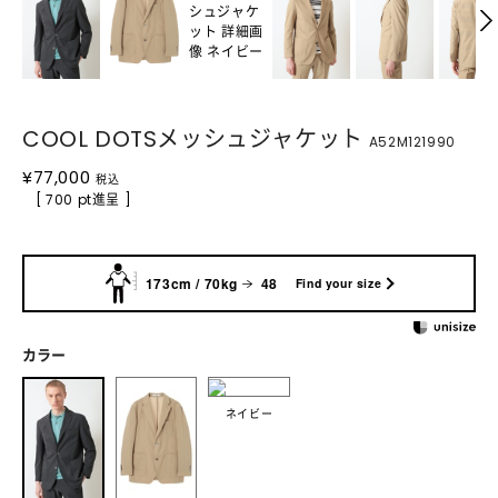
COOL DOTSメッシュジャケット
A52M121990
¥
77,000
税込
[ 700 pt進呈 ]
173cm / 70kg
48
Find your size
カラー
ネイビー