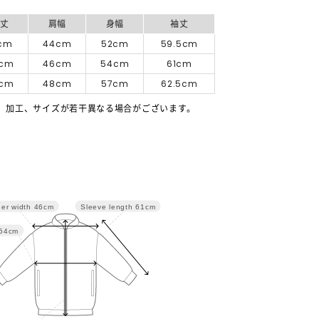
着丈
肩幅
身幅
袖丈
1cm
44cm
52cm
59.5cm
3cm
46cm
54cm
61cm
5cm
48cm
57cm
62.5cm
、加工、サイズが若干異なる場合がございます。
Sleeve length
61cm
er width
46cm
54cm