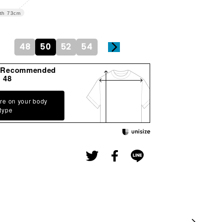
th
73cm
48
50
52
54
gRecommended
48
re on your body
type