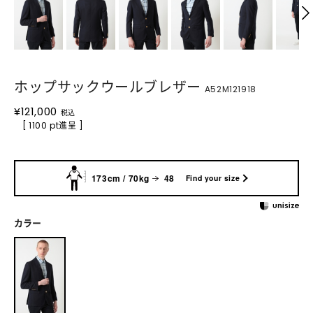
ホップサックウールブレザー
A52M121918
¥
121,000
税込
[ 1100 pt進呈 ]
173cm / 70kg
48
Find your size
カラー