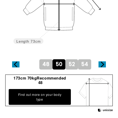
Length
73cm
48
50
52
54
173cm 70kgRecommended
48
Find out more on your body
type