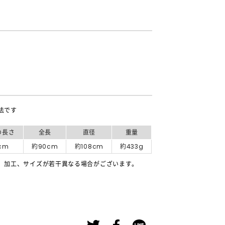
法です
の長さ
全長
直径
重量
cm
約90cm
約108cm
約433g
、加工、サイズが若干異なる場合がございます。