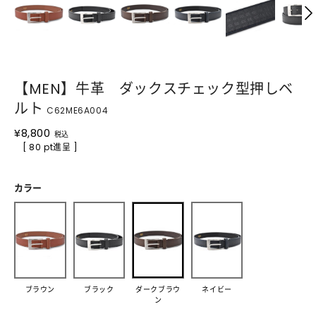
【MEN】牛革 ダックスチェック型押しベ
ルト
C62ME6A004
¥
8,800
税込
[ 80 pt進呈 ]
カラー
ブラウン
ブラック
ダークブラウ
ネイビー
ン