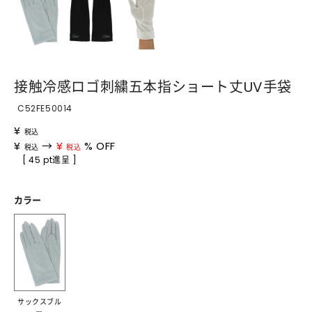
接触冷感ロゴ刺繍五本指ショート丈UV手袋
C52FE50014
¥
税込
¥
→
¥
% OFF
税込
税込
[ 45 pt進呈 ]
カラー
サックスブル