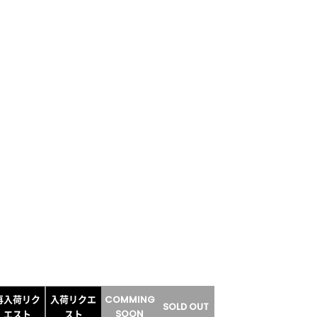
再入荷リク
入荷リクエ
COMMING
SOLD OUT
SOON
エスト
スト