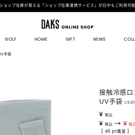
ショップ在庫が買える「ショップ在庫連携サービス」が日中もご利用可
GOLF
HOME
GIFT
NEWS
COL
UV手袋
接触冷感ロ
UV手袋
C52F
¥
税込
¥
→
¥
税込
税
[ 45 pt進呈 ]