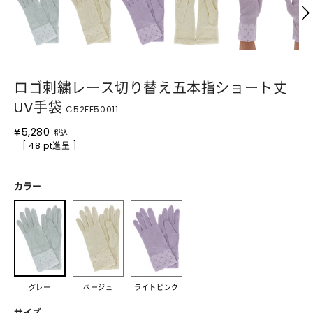
ロゴ刺繍レース切り替え五本指ショート丈
UV手袋
C52FE50011
¥
5,280
税込
[ 48 pt進呈 ]
カラー
グレー
ベージュ
ライトピンク
サイズ