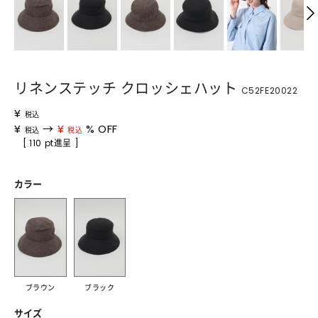
リネンステッチ クロッシェハット
C52FE20022
¥
税込
¥
→
¥
% OFF
税込
税込
[ 110 pt進呈 ]
カラー
ブラウン
ブラック
サイズ