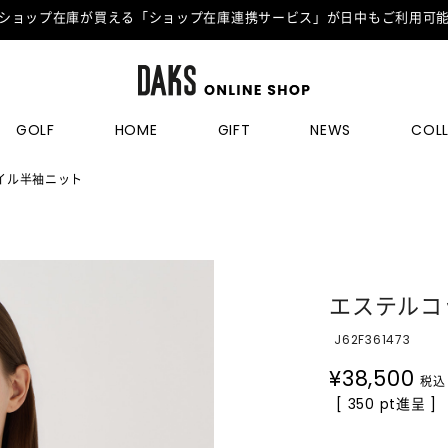
ショップ在庫が買える「ショップ在庫連携サービス」が日中もご利用可
GOLF
HOME
GIFT
NEWS
COL
イル半袖ニット
エステルコ
J62F361473
¥
38,500
税込
[ 350 pt進呈 ]