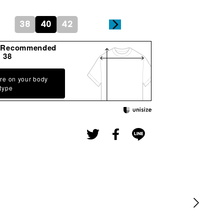
38
40
42
gRecommended
38
re on your body
type