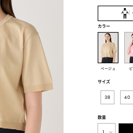
カラー
ベージュ
ピ
サイズ
38
40
数量
1