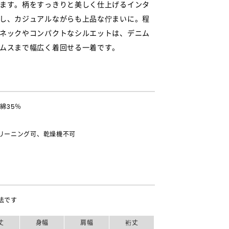
ます。柄をすっきりと美しく仕上げるインタ
し、カジュアルながらも上品な佇まいに。程
ネックやコンパクトなシルエットは、デニム
ムスまで幅広く着回せる一着です。
綿35％
リーニング可、乾燥機不可
法です
丈
身幅
肩幅
裄丈