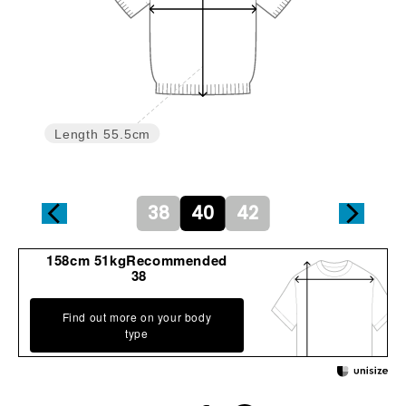
Length
55.5cm
38
40
42
158cm 51kgRecommended
38
Find out more on your body
type