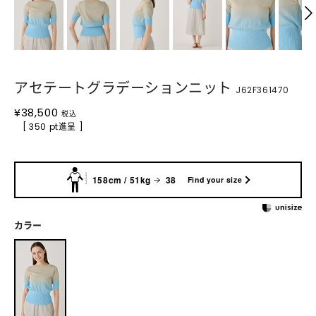
アセテートグラデーションニット
J62F361470
¥
38,500
税込
[ 350 pt進呈 ]
158cm / 51kg
38
Find your size
カラー