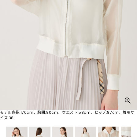
モデル身長:170cm、胸囲:80cm、ウエスト:58cm、ヒップ:87cm、着用サ
イズ:38