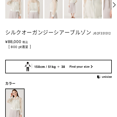
シルクオーガンジーシアーブルゾン
J62F331312
¥
88,000
税込
[ 800 pt進呈 ]
158cm / 51kg
38
Find your size
カラー