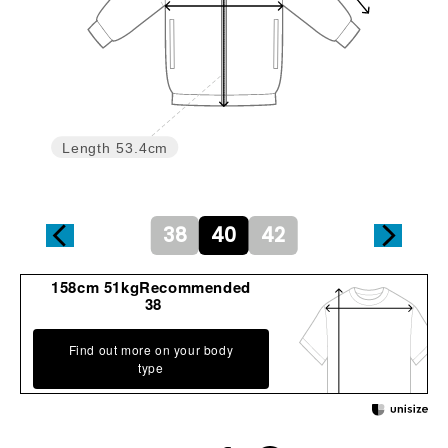
Length
53.4cm
38
40
42
158cm 51kgRecommended
38
Find out more on your body
type