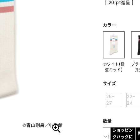
[ 20 pt進呈 ]
カラー
ホワイト(怪
ブラ
盗キッド)
井
サイズ
25-
22-
27
24
数量
ショッピン
1
グバッグに