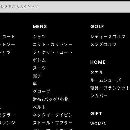
MENS
GOLF
・コート
シャツ
レディースゴルフ
ットソー
ニット・カットソー
メンズゴルフ
シャツ
ジャケット・コート
ボトム
HOME
スーツ
タオル
帽子
ルームシューズ
傘
寝具・ブランケッ
グローブ
ンカバー
財布/バッグ/小物
布
ベルト
GIFT
マフラー
ネクタイ・タイピン
ラウンジ
ストール・マフラー
WOMEN