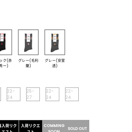
ック(赤
グレー(毛利
グレー(安室
秀一)
蘭)
透)
22-
25-
22-
22-
24
27
24
24
再入荷リク
入荷リクエ
COMMING
SOLD OUT
SOON
エスト
スト