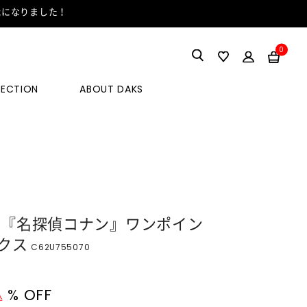
能になりました！
0
LECTION
ABOUT DAKS
」×『名探偵コナン』ワンポイン
クス
C62U755070
% OFF
込