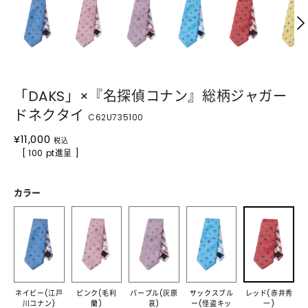
「DAKS」×『名探偵コナン』総柄ジャガー
ドネクタイ
C62U735100
¥
11,000
税込
[ 100 pt進呈 ]
カラー
ネイビー(江戸
ピンク(毛利
パープル(灰原
サックスブル
レッド(赤井秀
川コナン)
蘭)
哀)
ー(怪盗キッ
一)