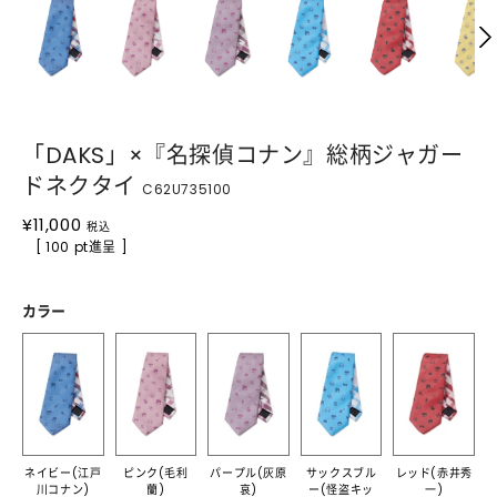
「DAKS」×『名探偵コナン』総柄ジャガー
ドネクタイ
C62U735100
¥
11,000
税込
[ 100 pt進呈 ]
カラー
ネイビー(江戸
ピンク(毛利
パープル(灰原
サックスブル
レッド(赤井秀
川コナン)
蘭)
哀)
ー(怪盗キッ
一)