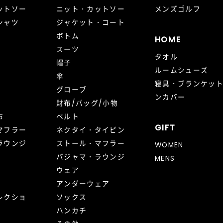
ットソー
ニット・カットソー
メンズゴルフ
シャツ
ジャケット・コート
ボトム
HOME
スーツ
タオル
帽子
ルームシューズ
傘
寝具・ブランケッ
グローブ
ンカバー
財布/バッグ/小物
布
ベルト
GIFT
マフラー
ネクタイ・タイピン
ラウンジ
ストール・マフラー
WOMEN
パジャマ・ラウンジ
MENS
ウェア
アンダーウェア
レクショ
ソックス
ハンカチ