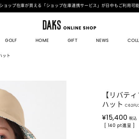
ショップ在庫が買える「ショップ在庫連携サービス」が日中もご利用可
GOLF
HOME
GIFT
NEWS
COL
ハット
【リバティ
ハット
C62FU
¥
15,400
税込
[ 140 pt進呈 ]