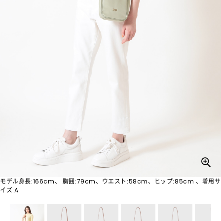
モデル身長:166cm、 胸囲:79cm、ウエスト:58cm、ヒップ:85cm 、着用サ
イズ:A