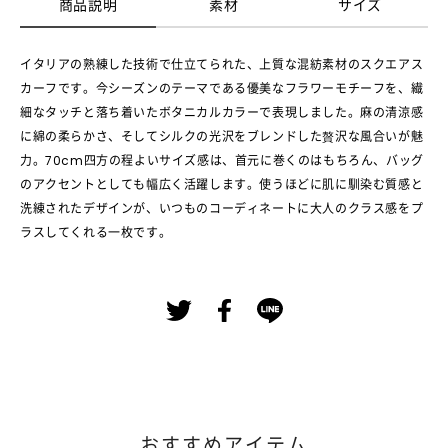
商品説明
素材
サイズ
イタリアの熟練した技術で仕立てられた、上質な混紡素材のスクエアス
カーフです。今シーズンのテーマである優美なフラワーモチーフを、繊
細なタッチと落ち着いたボタニカルカラーで表現しました。麻の清涼感
に綿の柔らかさ、そしてシルクの光沢をブレンドした贅沢な風合いが魅
力。70cm四方の程よいサイズ感は、首元に巻くのはもちろん、バッグ
のアクセントとしても幅広く活躍します。使うほどに肌に馴染む質感と
洗練されたデザインが、いつものコーディネートに大人のクラス感をプ
ラスしてくれる一枚です。
おすすめアイテム