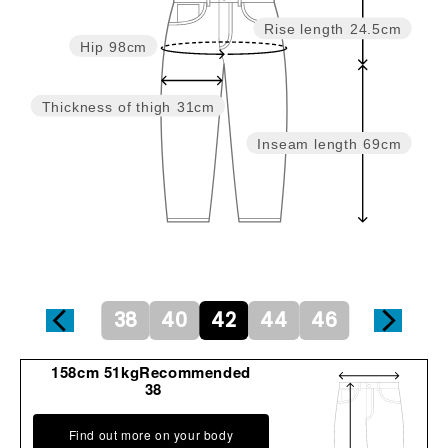
Rise length
24.5cm
Hip
98cm
Thickness of thigh
31cm
Inseam length
69cm
38
40
42
44
46
158cm 51kgRecommended
38
Find out more on your body