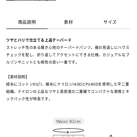
商品説明
素材
サイズ
ツヤとハリで仕立てる上品テーパード
ストレッチ性のある履き心地のテーパードパンツ。裾の見返しにハウス
チェックを配し、折り返してアクセントにできる仕様。カジュアルなブ
ルゾンやニットとも相性の良い一着です。
【素材説明】
経糸にコットン50/1、緯糸にナイロン140DとPU40Dを使用した平二重
組織。ナイロンの上品なツヤと高密度の二重織でコンパクトな表情とキ
ックバック性が特長です。
Waist
82cm