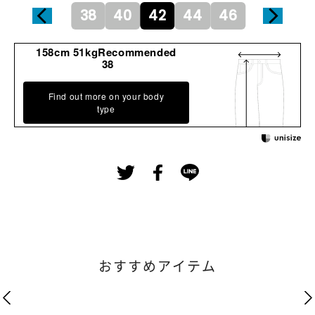
38
40
42
44
46
158cm 51kgRecommended
38
Find out more on your body
type
おすすめアイテム