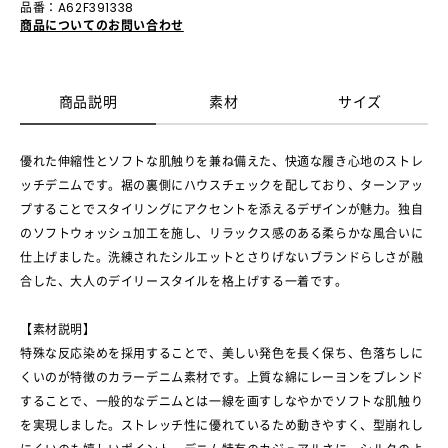
品番：A62F391338
商品についてのお問い合わせ
商品説明
素材
サイズ
優れた伸縮性とソフトな肌触りを兼ね備えた、快適な履き心地のストレ
ッチデニムです。裾の裏側にハウスチェックを配しており、ターンアッ
プすることでスタイリングにアクセントを添えるデザインが魅力。独自
のソフトウォッシュ加工を施し、リラックス感のある柔らかな風合いに
仕上げました。洗練されたシルエットとさりげないブランドらしさが融
合した、大人のデイリースタイルを格上げする一着です。
【素材説明】
特殊な反応染めを採用することで、美しい発色を長く保ち、色落ちしに
くいのが特徴のカラーデニム素材です。上質な綿にレーヨンをブレンド
することで、一般的なデニムとは一線を画すしなやかでソフトな肌触り
を実現しました。ストレッチ性に優れているため動きやすく、型崩れし