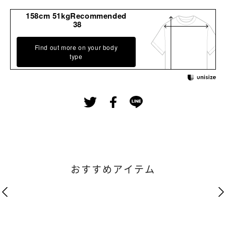
158cm 51kgRecommended
38
Find out more on your body
type
おすすめアイテム