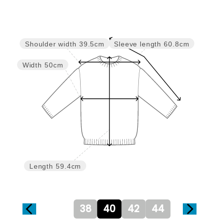
Sleeve length
60.8cm
Shoulder width
39.5cm
Width
50cm
Length
59.4cm
38
40
42
44