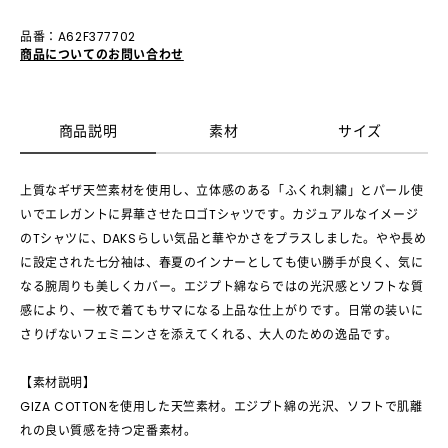
品番：A62F377702
商品についてのお問い合わせ
商品説明
素材
サイズ
上質なギザ天竺素材を使用し、立体感のある「ふくれ刺繍」とパール使
いでエレガントに昇華させたロゴTシャツです。カジュアルなイメージ
のTシャツに、DAKSらしい気品と華やかさをプラスしました。やや長め
に設定された七分袖は、春夏のインナーとしても使い勝手が良く、気に
なる腕周りも美しくカバー。エジプト綿ならではの光沢感とソフトな質
感により、一枚で着てもサマになる上品な仕上がりです。日常の装いに
さりげないフェミニンさを添えてくれる、大人のための逸品です。
【素材説明】
GIZA COTTONを使用した天竺素材。エジプト綿の光沢、ソフトで肌離
れの良い質感を持つ定番素材。