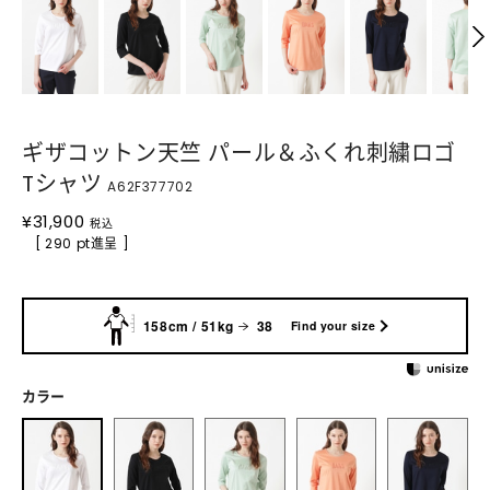
ギザコットン天竺 パール＆ふくれ刺繍ロゴ
Tシャツ
A62F377702
¥
31,900
税込
[ 290 pt進呈 ]
158cm / 51kg
38
Find your size
カラー