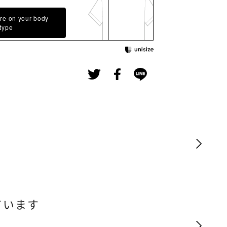
re on your body
type
ています