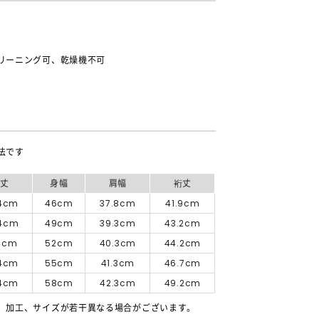
リーニング可、乾燥機不可
法です
着丈
身幅
肩幅
裄丈
.4cm
46cm
37.8cm
41.9cm
.4cm
49cm
39.3cm
43.2cm
.4cm
52cm
40.3cm
44.2cm
.4cm
55cm
41.3cm
46.7cm
.4cm
58cm
42.3cm
49.2cm
、加工、サイズが若干異なる場合がございます。