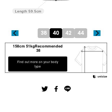
Length
59.5cm
38
40
42
44
158cm 51kgRecommended
38
Find out more on your body
type