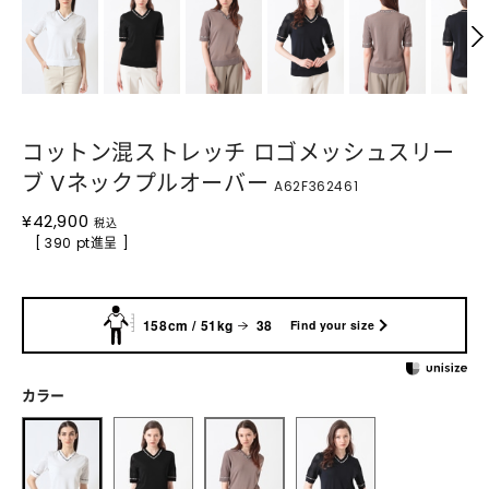
コットン混ストレッチ ロゴメッシュスリー
ブ Vネックプルオーバー
A62F362461
¥
42,900
税込
[ 390 pt進呈 ]
158cm / 51kg
38
Find your size
カラー