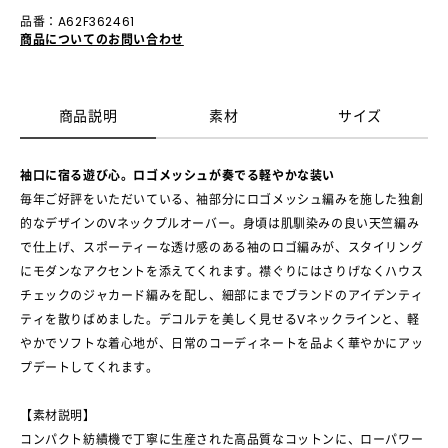
品番：A62F362461
商品についてのお問い合わせ
商品説明
素材
サイズ
袖口に宿る遊び心。ロゴメッシュが奏でる軽やかな装い
毎年ご好評をいただいている、袖部分にロゴメッシュ編みを施した独創
的なデザインのVネックプルオーバー。身頃は肌馴染みの良い天竺編み
で仕上げ、スポーティーな透け感のある袖のロゴ編みが、スタイリング
にモダンなアクセントを添えてくれます。襟ぐりにはさりげなくハウス
チェックのジャカード編みを配し、細部にまでブランドのアイデンティ
ティを散りばめました。デコルテを美しく見せるVネックラインと、軽
やかでソフトな着心地が、日常のコーディネートを品よく華やかにアッ
プデートしてくれます。
【素材説明】
コンパクト紡績機で丁寧に生産された高品質なコットンに、ローパワー