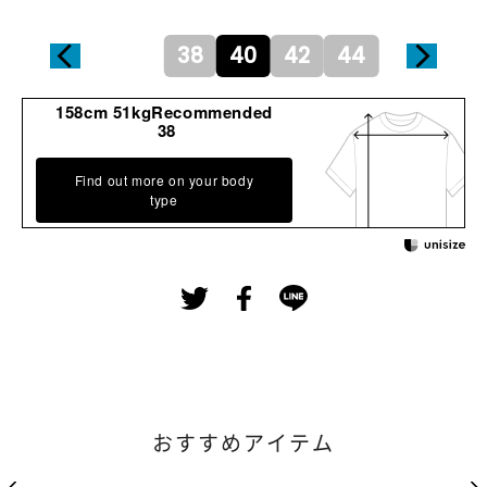
38
40
42
44
158cm 51kgRecommended
38
Find out more on your body
type
おすすめアイテム