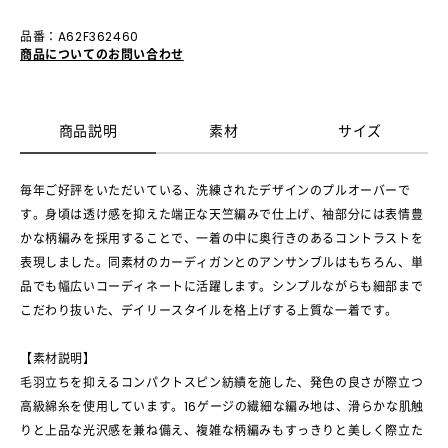
品番：A62F362460
商品についてのお問い合わせ
商品説明
素材
サイズ
毎年ご好評をいただいている、洗練されたデザインのプルオーバーで
す。身頃は透け感を抑えた端正な天竺編みで仕上げ、袖部分には表情豊
かな柄編みを採用することで、一着の中に奥行きのあるコントラストを
表現しました。同素材のカーディガンとのアンサンブルはもちろん、単
品でも幅広いコーディネートに活躍します。シンプルながらも細部まで
こだわり抜いた、デイリースタイルを格上げする上質な一着です。
【素材説明】
毛羽立ちを抑えるコンパクトスピン紡績を施した、発色の良さが際立つ
高級綿糸を使用しています。16ゲージの繊細な編み地は、滑らかな肌触
りと上品な光沢感を兼ね備え、複雑な柄編みもすっきりと美しく際立た