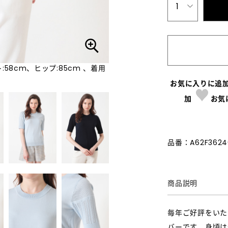
1
:58cm、ヒップ:85cm 、着用
お気に入りに追
加
お気
品番：A62F3624
商品説明
毎年ご好評をいた
バーです。身頃は