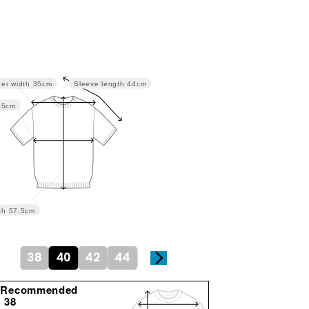
Sleeve length
44cm
er width
35cm
.5cm
th
57.5cm
38
40
42
44
gRecommended
38