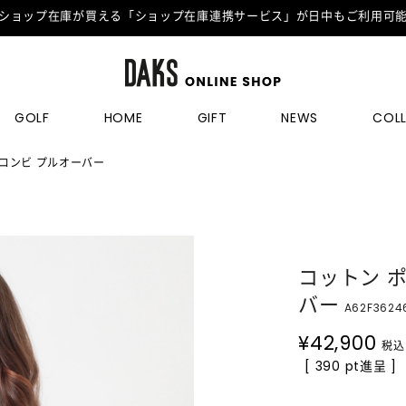
ショップ在庫が買える「ショップ在庫連携サービス」が日中もご利用可
GOLF
HOME
GIFT
NEWS
COL
コンビ プルオーバー
コットン 
バー
A62F3624
¥
42,900
税込
[ 390 pt進呈 ]