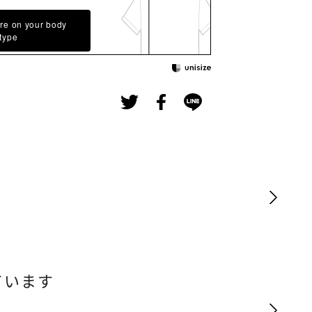
re on your body
type
ています