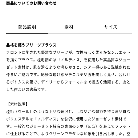
商品についてのお問い合わせ
商品説明
素材
サイズ
品格を纏うプリーツブラウス
フロントに施された優雅なプリーツが、女性らしく柔らかなシルエット
を描くブラウス。梳毛調の糸「ノルディス」を使用した高品質なジョー
ゼット素材は、肌を滑るような滑らかさと、シアー感のある洗練された
佇まいが魅力です。絶妙な透け感がデコルテや腕を美しく見せ、合わせ
るボトムス次第で、デイリーからフォーマルまで幅広く活躍する、凛と
した佇まいの逸品です。
【素材説明】
梳毛（ウール）のような上品な光沢と、しなやかな弾力を持つ高品質な
ポリエステル糸「ノルディス」を贅沢に使用したジョーゼット素材で
す。一般的なジョーゼット特有の表面のシボ（凹凸）をあえてフラット
に仕上げることで、よりクリーンでモダンな印象を引き出しました。空