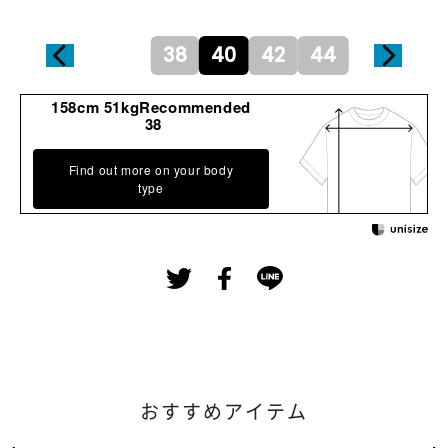
38
40
42
44
158cm 51kgRecommended
38
Find out more on your body
type
おすすめアイテム