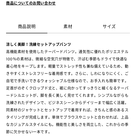
商品についてのお問い合わせ
商品説明
素材
サイズ
涼しく美脚！洗練セットアップパンツ
高機能素材を使用したテーパードパンツ。通気性に優れたポリエステル
100％の素材は、微細な空気穴が特徴で、汗ばむ季節もドライで快適な
着心地をキープします。軽量でストレッチ性も兼ね備えているため、動
きやすくストレスフリーな着用感です。さらに、しわになりにくく、ご
自宅で手洗いできるウォッシャブル仕様なので、お手入れも簡単です。
足首がのぞくクロップド丈と、裾に向かってすっきりと細くなるテーパ
ードシルエットが、脚を長く美しく見せてくれます。シンプルながらも
洗練されたデザインで、ビジネスシーンからデイリーまで幅広く活躍。
同素材のジャケットとセットアップで着用すれば、きちんと感のあるス
タイリングが完成します。単体でブラウスやニットと合わせれば、上品
なカジュアルスタイルにも。機能性と美しさを両立した、これからの季
節に欠かせない一本です。