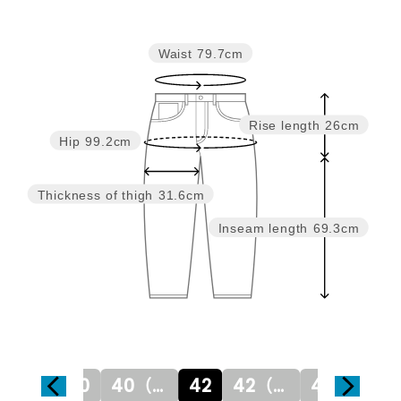
Waist
79.7cm
Rise length
26cm
Hip
99.2cm
Thickness of thigh
31.6cm
Inseam length
69.3cm
38（9号）
40
40（11号）
42
42（13号）
44
4