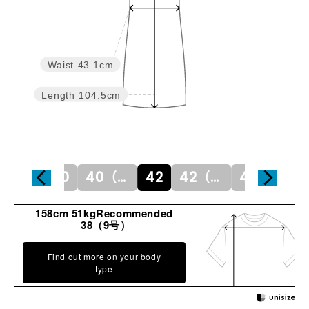
Waist
43.1cm
Length
104.5cm
38（9号）
40
40（11号）
42
42（13号）
44（15号）
158cm 51kgRecommended
38（9号）
Find out more on your body
type