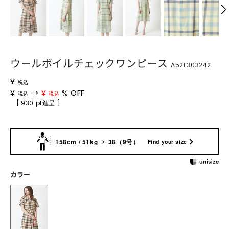
ウールボイルチェックワンピース
A52F303242
¥
税込
¥
→
¥
% OFF
税込
税込
[ 930 pt進呈 ]
158cm / 51kg
38（9号）
Find your size
カラー