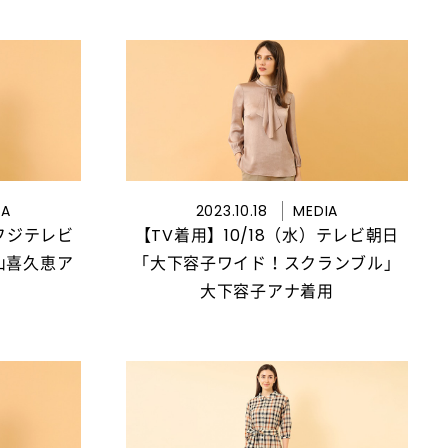
IA
2023.10.18
MEDIA
 フジテレビ
【TV着用】10/18（水）テレビ朝日
山喜久恵ア
「大下容子ワイド！スクランブル」
大下容子アナ着用