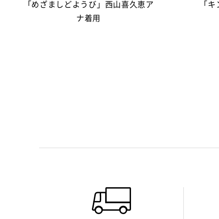
「めざましどようび」西山喜久恵ア
「キ
ナ着用