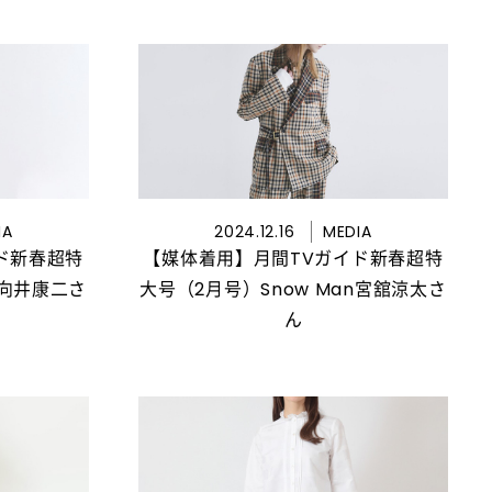
IA
2024.12.16
MEDIA
ド新春超特
【媒体着用】月間TVガイド新春超特
n向井康二さ
大号（2月号）Snow Man宮舘涼太さ
ん