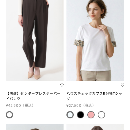
【防透】センタープレステーパー
ハウスチェックカフス5分袖Tシャ
ドパンツ
ツ
¥42,900
（税込）
¥27,500
（税込）