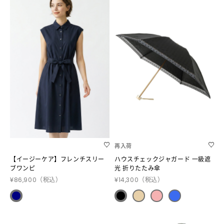
再入荷
【イージーケア】フレンチスリー
ハウスチェックジャガード 一級遮
ブワンピ
光 折りたたみ傘
¥86,900
（税込）
¥14,300
（税込）