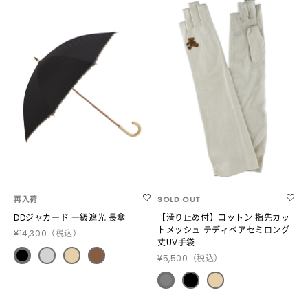
再入荷
SOLD OUT
DDジャカード 一級遮光 長傘
【滑り止め付】コットン 指先カッ
トメッシュ テディベアセミロング
¥14,300
（税込）
丈UV手袋
¥5,500
（税込）